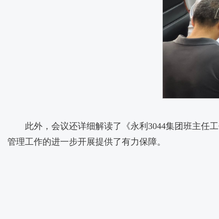
此外，会议还详细解读了《永利3044集团班主任
管理工作的进一步开展提供了有力保障。