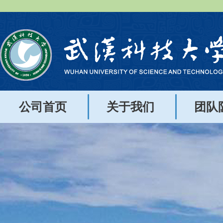
公司首页
关于我们
团队