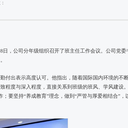
数：
18日，公司分年级组织召开了班主任工作会议。公司党委
会。
辛勤付出表示高度认可。他指出，随着国际国内环境的不
细致程度与深入程度，直接关系到班级的班风、学风建设
作；要坚持“养成教育”理念，做到“严管与厚爱相结合”，