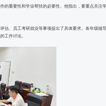
工作的重要性和学业帮扶的必要性。他指出，要重点关注
品评估、员工考研就业等事项提出了具体要求。各年级辅
入的工作讨论。