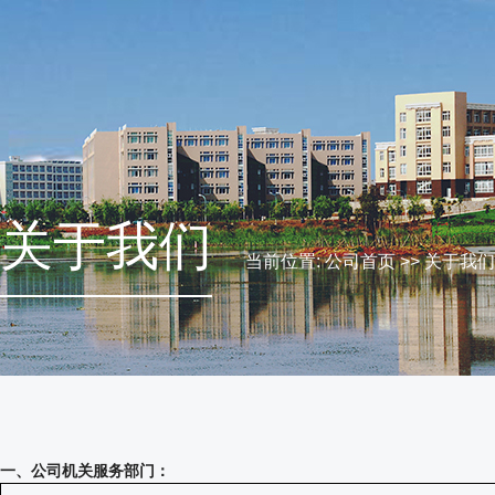
关于我们
当前位置:
公司首页
>>
关于我们
一、公司机关服务部门：