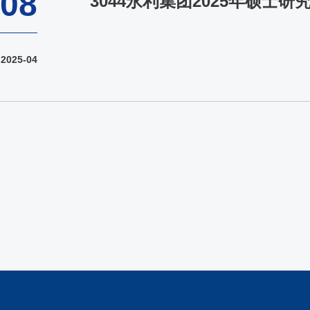
08
3044永利集团2025年硕士
2025-04