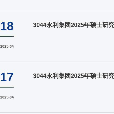
18
3044永利集团2025年硕士
2025-04
17
3044永利集团2025年硕士
2025-04