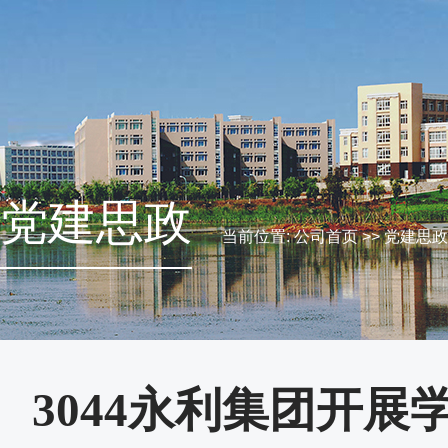
党建思政
当前位置:
公司首页
>>
党建思政
​3044永利集团开