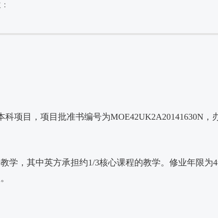
数：
专业本科项目，项目批准书编号为MOE42UK2A20141630N
学，其中英方承担约1/3核心课程的教学。修业年限为
位。