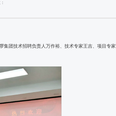
数：
。哈啰集团技术招聘负责人万作裕、技术专家王吉、项目专