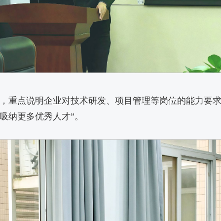
重点说明企业对技术研发、项目管理等岗位的能力要求，并
吸纳更多优秀人才”。