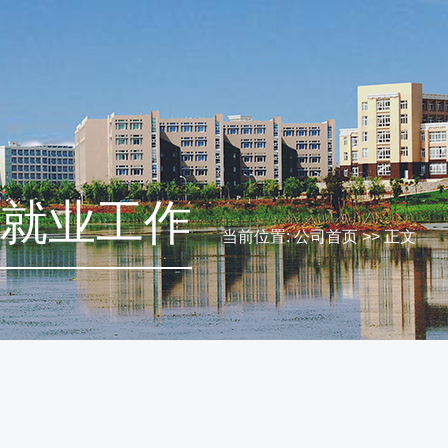
就业工作
当前位置:
公司首页
>> 正文