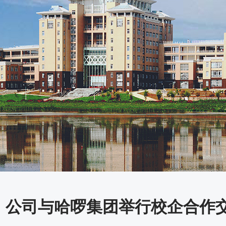
公司与哈啰集团举行校企合作