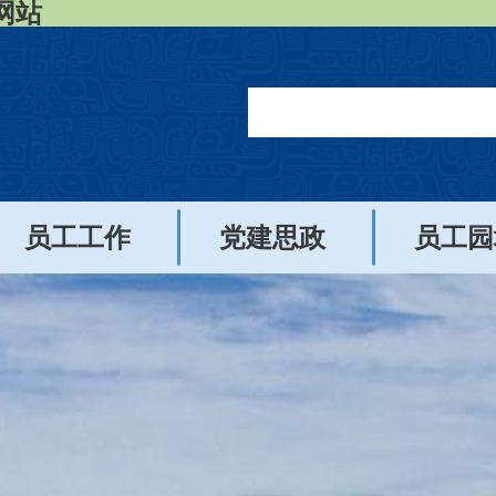
网站
员工工作
党建思政
员工园