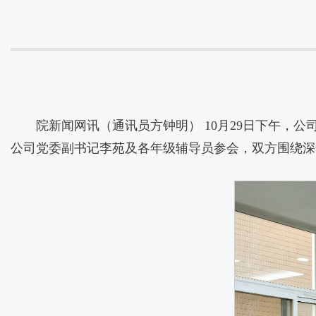
院新闻网讯（通讯员方钟明） 10月29日下午，
公司党委副书记李苑及各年级辅导员参会，双方围绕深