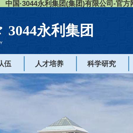
中国·3044永利集团(集团)有限公司-官方
3044永利集团
队伍
人才培养
科学研究