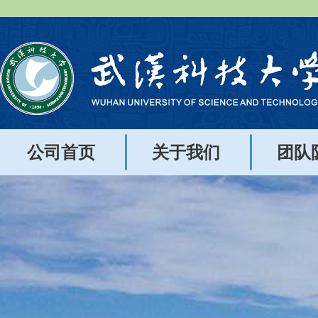
公司首页
关于我们
团队