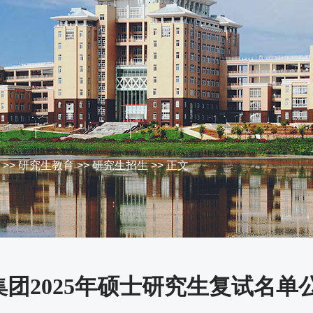
>>
研究生教育
>>
研究生招生
>> 正文
利集团2025年硕士研究生复试名