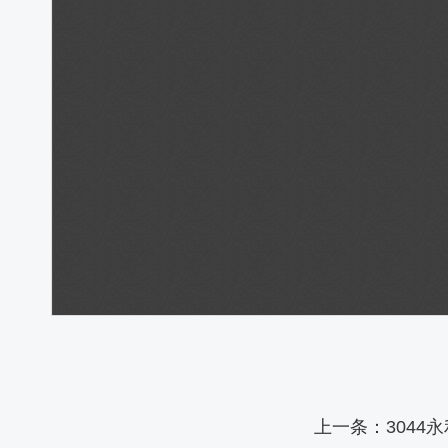
上一条：
304