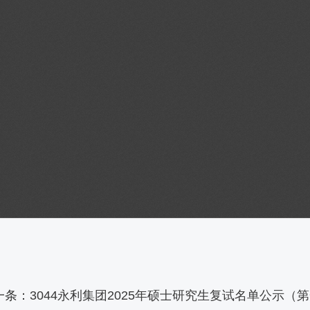
一条：
3044永利集团2025年硕士研究生复试名单公示（