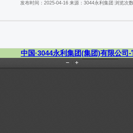
发布时间：2025-04-16 来源：3044永利集团 浏览次