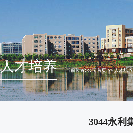
人才培养
当前位置:
公司首页
>>
人才培养
3044永