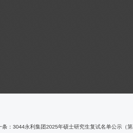
一条：
3044永利集团2025年硕士研究生复试名单公示（