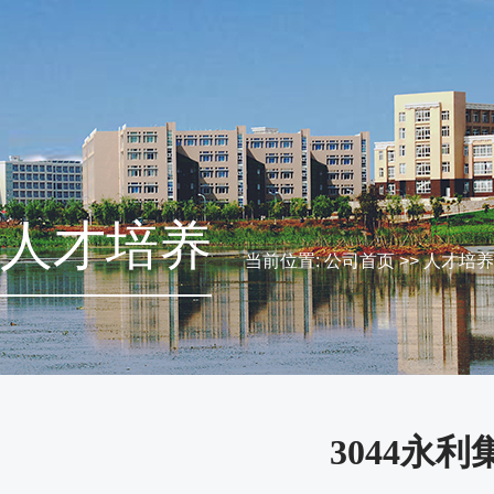
人才培养
当前位置:
公司首页
>>
人才培养
3044永