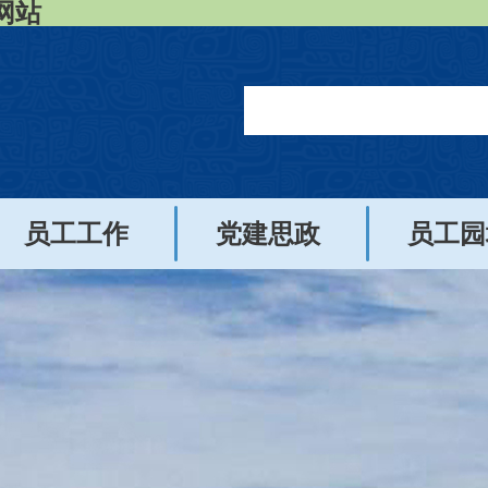
网站
员工工作
党建思政
员工园