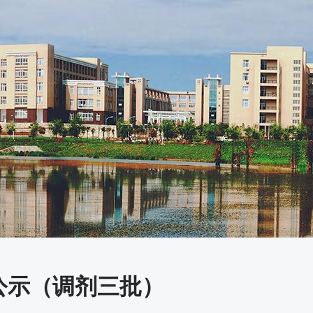
果公示（调剂三批）