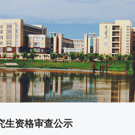
士研究生资格审查公示