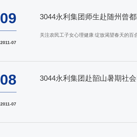
09
​3044永利集团师生赴随州
关注农民工子女心理健康 绽放渴望春天的百合
2011-07
08
3044永利集团赴韶山暑期社
2011-07